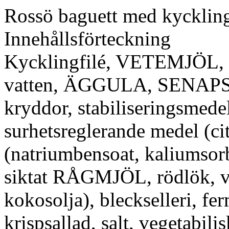
Rossö baguett med kycklin
Innehållsförteckning
Kycklingfilé, VETEMJÖL, v
vatten, ÄGGULA, SENAPSFRÖ
kryddor, stabiliseringsmed
surhetsreglerande medel (ci
(natriumbensoat, kaliumsorb
siktat RÅGMJÖL, rödlök, veg
kokosolja), bleckselleri, 
krispsallad, salt, vegetabilis