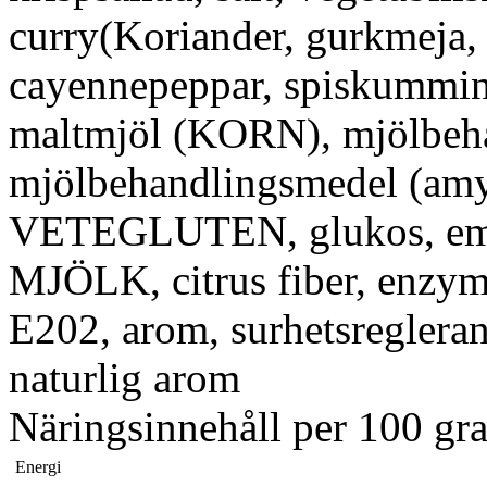
curry(Koriander, gurkmeja,
cayennepeppar, spiskummin, 
maltmjöl (KORN), mjölbeh
mjölbehandlingsmedel (amyl
VETEGLUTEN, glukos, emu
MJÖLK, citrus fiber, enzy
E202, arom, surhetsregle
naturlig arom
Näringsinnehåll per 100 gr
Energi